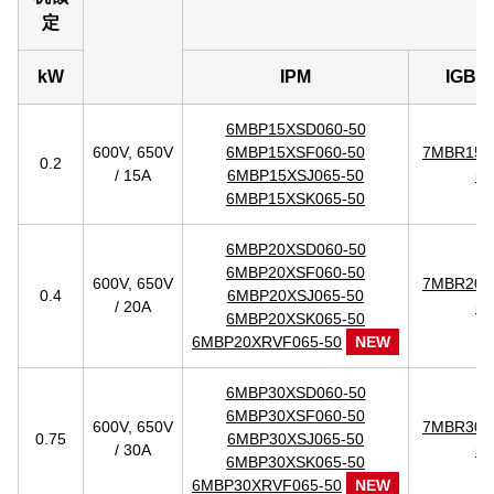
定
kW
IPM
IGB
6MBP15XSD060-50
600V, 650V
6MBP15XSF060-50
7MBR15X
0.2
/ 15A
6MBP15XSJ065-50
50
6MBP15XSK065-50
6MBP20XSD060-50
6MBP20XSF060-50
600V, 650V
7MBR20X
0.4
6MBP20XSJ065-50
/ 20A
50
6MBP20XSK065-50
6MBP20XRVF065-50
NEW
6MBP30XSD060-50
6MBP30XSF060-50
600V, 650V
7MBR30X
0.75
6MBP30XSJ065-50
/ 30A
50
6MBP30XSK065-50
6MBP30XRVF065-50
NEW