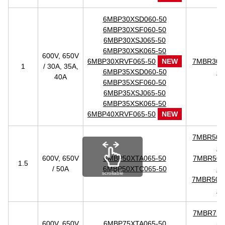
6MBP30XSD060-50
6MBP30XSF060-50
6MBP30XSJ065-50
6MBP30XSK065-50
600V, 650V
6MBP30XRVF065-50
NEW
7MBR30X
1
/ 30A, 35A,
6MBP35XSD060-50
50
40A
6MBP35XSF060-50
6MBP35XSJ065-50
6MBP35XSK065-50
6MBP40XRVF065-50
NEW
7MBR50X
50
600V, 650V
6MBP50XTA065-50
7MBR50X
1.5
/ 50A
6MBP50XTC065-50
50
scrollable
7MBR50X
50
7MBR75X
600V, 650V
6MBP75XTA065-50
50