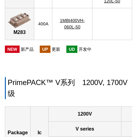
120L-50
1MBI400VH-
400A
060L-50
M283
NEW
新产品
UP
更新
UD
开发中
PrimePACK™ V系列 1200V, 1700V
级
1200V
V series
Package
Ic