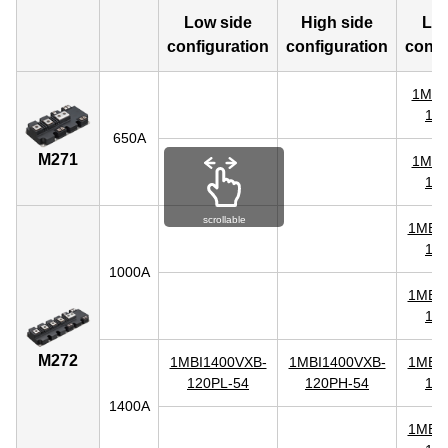
Low side
High side
Low
configuration
configuration
confi
1MBI
17
650A
M271
1MBI
17
scrollable
1MBI1
17
1000A
1MBI1
17
M272
1MBI1400VXB-
1MBI1400VXB-
1MBI1
120PL-54
120PH-54
17
1400A
1MBI1