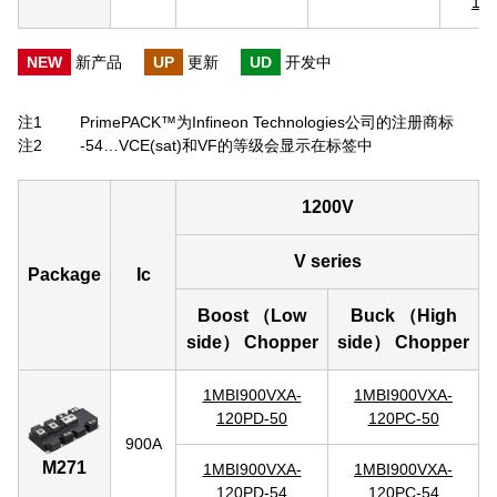
17
NEW
新产品
UP
更新
UD
开发中
注1
PrimePACK™为Infineon Technologies公司的注册商标
注2
-54…VCE(sat)和VF的等级会显示在标签中
1200V
V series
Package
Ic
Boost （Low
Buck （High
side） Chopper
side） Chopper
1MBI900VXA-
1MBI900VXA-
120PD-50
120PC-50
900A
M271
1MBI900VXA-
1MBI900VXA-
120PD-54
120PC-54