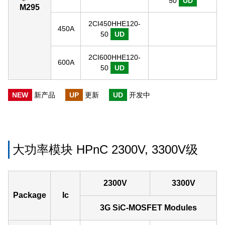
50
UD
M295
2CI450HHE120-
450A
50
UD
2CI600HHE120-
600A
50
UD
NEW
新产品
UP
更新
UD
开发中
大功率模块 HPnC 2300V, 3300V级
2300V
3300V
Package
Ic
3G SiC-MOSFET Modules