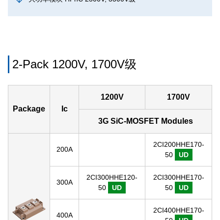
2-Pack 1200V, 1700V级
1200V
1700V
Package
Ic
3G SiC-MOSFET Modules
2CI200HHE170-
200A
50
UD
2CI300HHE120-
2CI300HHE170-
300A
50
UD
50
UD
2CI400HHE170-
400A