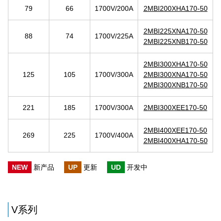
79
66
1700V/200A
2MBI200XHA170-50
2MBI225XNA170-50
88
74
1700V/225A
2MBI225XNB170-50
2MBI300XHA170-50
125
105
1700V/300A
2MBI300XNA170-50
2MBI300XNB170-50
221
185
1700V/300A
2MBI300XEE170-50
2MBI400XEE170-50
269
225
1700V/400A
2MBI400XHA170-50
NEW
新产品
UP
更新
UD
开发中
V系列