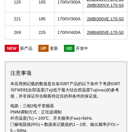
125
105
1700V/300A
2MBI300VX-170-50
221
185
1700V/300A
2MBI300VE-170-50
269
225
1700V/400A
2MBI400VE-170-50
NEW
新产品
UP
更新
UD
开发中
注意事项
本应用例记载的数值是在各IGBT产品的以下条件下考虑IGBT
与FWD结合部温度(Tvj)低于最大结合部温度Tvj(max)的参考
值，并非保证符合顾客特定目的和条件的保证值。
电路：三相2电平变频器
PWM调制方式：正弦波调制
外壳温度(Tc)＝100℃、开关频率(Fsw)=5kHz、
门极电阻值(RG)＝数据表记载值的1～2倍、输出频率(FO)＝
5～50Hz、